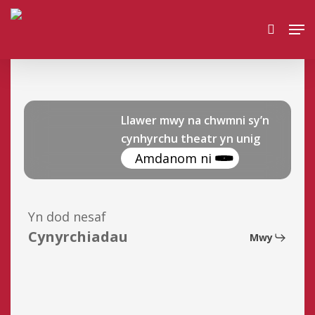
Skip
Men
to
search
main
content
Llawer mwy na chwmni sy’n
cynhyrchu theatr yn unig
Amdanom ni
Yn dod nesaf
Cynyrchiadau
Mwy
Dosbarth
Miss
Prydderch
a