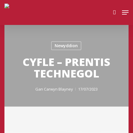
Skip
Men
to
search
main
content
Newyddion
CYFLE – PRENTIS
TECHNEGOL
Gan
Carwyn Blayney
17/07/2023