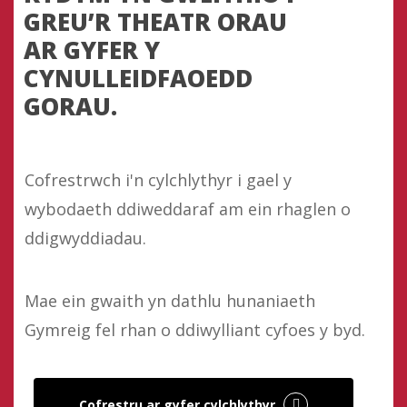
GREU’R THEATR ORAU
AR GYFER Y
CYNULLEIDFAOEDD
GORAU.
Cofrestrwch i'n cylchlythyr i gael y
wybodaeth ddiweddaraf am ein rhaglen o
ddigwyddiadau.
Mae ein gwaith yn dathlu hunaniaeth
Gymreig fel rhan o ddiwylliant cyfoes y byd.
Cofrestru ar gyfer cylchlythyr