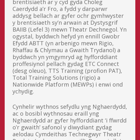
brentisiaeth ar y cyd gyda Choleg
Caerdydd a’r Fro, a fydd y darparwr
addysg bellach ar gyfer ochr gymhwyster
y brentisiaeth sy’n arwain at Dystysgrif
BAIIB (Lefel 3) mewn Theatr Dechnegol. Yn
ogystal, byddwch hefyd yn ennill Gwobr
Efydd ABTT (yn arbenigo mewn Rigio,
Rhaffau & Chlymau a Gwaith Trydanol) a
byddwch yn ymgymryd ag hyfforddiant
proffesiynol pellach gydag ETC Connect
(desg oleuo), TTS Training (profion PAT),
Total Training Solutions (rigio) a
Nationwide Platform (MEWPs) i enwi ond
ychydig.
Cynhelir wythnos sefydlu yng Nghaerdydd,
ac o bosibl wythnosau eraill yng
Nghaerdydd ar gyfer hyfforddiant ‘i ffwrdd
o’r gwaith’ safonol y diwydiant gydag
aelodau Cymdeithas Technegwyr Theatr