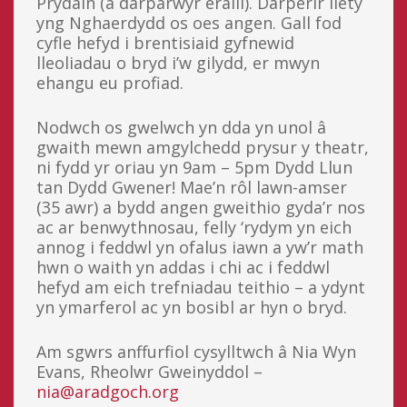
Prydain (a darparwyr eraill). Darperir llety
yng Nghaerdydd os oes angen. Gall fod
cyfle hefyd i brentisiaid gyfnewid
lleoliadau o bryd i’w gilydd, er mwyn
ehangu eu profiad.
Nodwch os gwelwch yn dda yn unol â
gwaith mewn amgylchedd prysur y theatr,
ni fydd yr oriau yn 9am – 5pm Dydd Llun
tan Dydd Gwener! Mae’n rôl lawn-amser
(35 awr) a bydd angen gweithio gyda’r nos
ac ar benwythnosau, felly ‘rydym yn eich
annog i feddwl yn ofalus iawn a yw’r math
hwn o waith yn addas i chi ac i feddwl
hefyd am eich trefniadau teithio – a ydynt
yn ymarferol ac yn bosibl ar hyn o bryd.
Am sgwrs anffurfiol cysylltwch â Nia Wyn
Evans, Rheolwr Gweinyddol –
nia@aradgoch.org