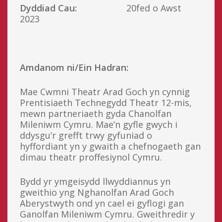
Dyddiad Cau:
20fed o Awst
2023
Amdanom ni/Ein Hadran:
Mae Cwmni Theatr Arad Goch yn cynnig
Prentisiaeth Technegydd Theatr 12-mis,
mewn partneriaeth gyda Chanolfan
Mileniwm Cymru. Mae’n gyfle gwych i
ddysgu’r grefft trwy gyfuniad o
hyffordiant yn y gwaith a chefnogaeth gan
dimau theatr proffesiynol Cymru.
Bydd yr ymgeisydd llwyddiannus yn
gweithio yng Nghanolfan Arad Goch
Aberystwyth ond yn cael ei gyflogi gan
Ganolfan Mileniwm Cymru. Gweithredir y