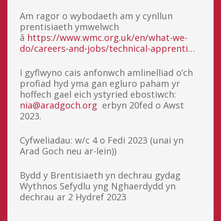
Am ragor o wybodaeth am y cynllun
prentisiaeth ymwelwch
â
https://www.wmc.org.uk/en/what-we-
do/careers-and-jobs/technical-apprenti…
I gyflwyno cais anfonwch amlinelliad o’ch
profiad hyd yma gan egluro paham yr
hoffech gael eich ystyried ebostiwch:
nia@aradgoch.org
erbyn 20fed o Awst
2023.
Cyfweliadau: w/c 4 o Fedi 2023 (unai yn
Arad Goch neu ar-lein))
Bydd y Brentisiaeth yn dechrau gydag
Wythnos Sefydlu yng Nghaerdydd yn
dechrau ar 2 Hydref 2023