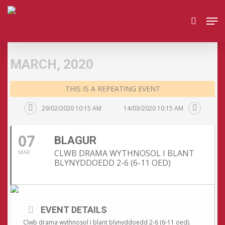
Skip
Men
to
search
main
content
MARCH, 2020
THIS IS A REPEATING EVENT
29/02/2020 10:15 AM
14/03/2020 10:15 AM
07
BLAGUR
CLWB DRAMA WYTHNOSOL I BLANT
MAR
BLYNYDDOEDD 2-6 (6-11 OED)
EVENT DETAILS
Clwb drama wythnosol i blant blynyddoedd 2-6 (6-11 oed).