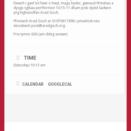
Dewch i gael lot fawr o hwyl, magu hyder, gwneud ffrindiau a
dysgu sgiliau perfformio! 10:15-11:45am pob dydd Sadwrn
yng Nghanolfan Arad Goch.
Ffoniwch Arad Goch ar 01970617998 i ymaelodi neu
ebostiwch post@aradgoch.org.
Pris tymor £60 (am ddeg sesiwn)
TIME
(Saturday) 10:15 am
CALENDAR
GOOGLECAL