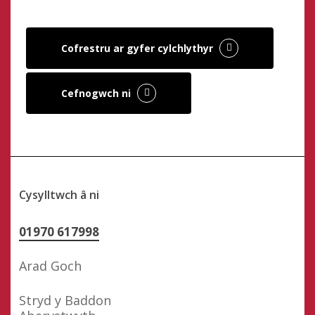
Cofrestru ar gyfer cylchlythyr
Cefnogwch ni
Cysylltwch â ni
01970 617998
Arad Goch
Stryd y Baddon