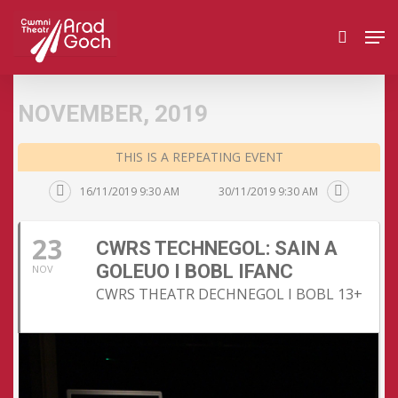
Skip
Men
to
search
main
content
NOVEMBER, 2019
THIS IS A REPEATING EVENT
16/11/2019 9:30 AM
30/11/2019 9:30 AM
23
CWRS TECHNEGOL: SAIN A
GOLEUO I BOBL IFANC
NOV
CWRS THEATR DECHNEGOL I BOBL 13+