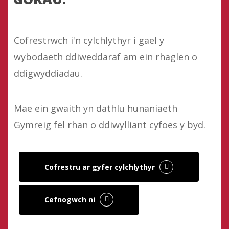
Cofrestrwch i'n cylchlythyr i gael y
wybodaeth ddiweddaraf am ein rhaglen o
ddigwyddiadau.
Mae ein gwaith yn dathlu hunaniaeth
Gymreig fel rhan o ddiwylliant cyfoes y byd.
Cofrestru ar gyfer cylchlythyr
Cefnogwch ni