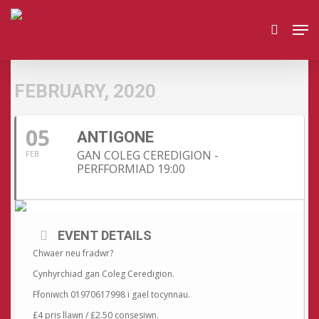
Skip
Men
to
search
main
content
FEBRUARY, 2020
05
ANTIGONE
GAN COLEG CEREDIGION -
FEB
PERFFORMIAD 19:00
EVENT DETAILS
Chwaer neu fradwr?
Cynhyrchiad gan Coleg Ceredigion.
Ffoniwch 01970617998 i gael tocynnau.
£4 pris llawn / £2.50 consesiwn.