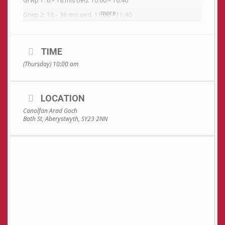
Grwp 1: 6 – 18 mis oed. 10:00 – 10:40
more
Grwp 2: 18 – 36 mis oed. 11:00 – 11:40
Bydd sesiwn ar yr ail ddydd Iau bob mis yn ystod tymor yr
ysgol . Cynhelir trwy gyfrwng y Gymraeg a chroeso i ddysgwyr.
Rhaid i riant neu gofalwr aros gyda phlentyn trwy gydol y
TIME
sesiwn.
(Thursday) 10:00 am
Bydd amrywiaeth o brofiadau rhyngweithiol – cyfle i annog
datblygiad creadigol a chymdeithasol plant ifanc mewn
awyrgylch gyfeillgar.
LOCATION
Gall y plant ddysgu trwy chwarae a darganfod trwy’r
synhwyrau.
Canolfan Arad Goch
Bydd pob sesiwn yn seiliedig ar thema wahanol – gyda chyfle
Bath St, Aberystwyth, SY23 2NN
i’r plant gwrdd â chymeriad perthnasol i’r thema.
Rhaid archebu lle o flaen llaw – nifer cyfyngedig i gael.
Ffoniwch 01970617998 neu ebostiwch post@aradgoch.org i
gadw lle.
Sbardun i chwarae. Cwmni wrth fagu. Cyfle i greu.