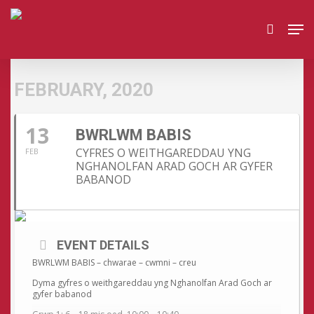
Skip
Men
to
search
main
content
FEBRUARY, 2020
13
BWRLWM BABIS
CYFRES O WEITHGAREDDAU YNG
FEB
NGHANOLFAN ARAD GOCH AR GYFER
BABANOD
EVENT DETAILS
BWRLWM BABIS – chwarae – cwmni – creu
Dyma gyfres o weithgareddau yng Nghanolfan Arad Goch ar
gyfer babanod