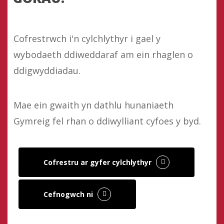
Cofrestrwch i'n cylchlythyr i gael y
wybodaeth ddiweddaraf am ein rhaglen o
ddigwyddiadau.
Mae ein gwaith yn dathlu hunaniaeth
Gymreig fel rhan o ddiwylliant cyfoes y byd.
Cofrestru ar gyfer cylchlythyr
Cefnogwch ni