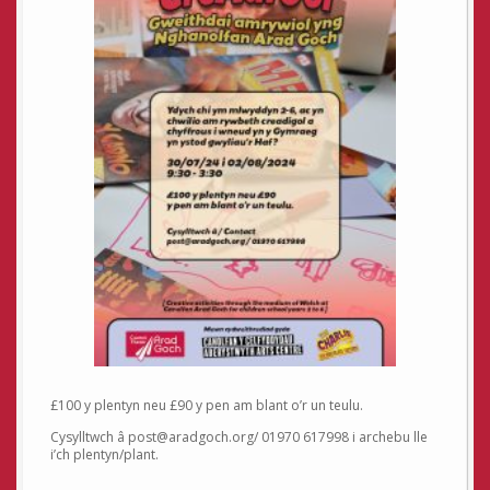
£100 y plentyn neu £90 y pen am blant o’r un teulu.
Cysylltwch â post@aradgoch.org/ 01970 617998 i archebu lle
i’ch plentyn/plant.