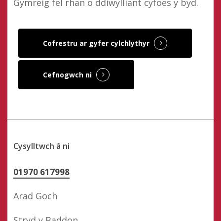
Gymreig fel rhan o ddiwylliant cyfoes y byd.
Cofrestru ar gyfer cylchlythyr
Cefnogwch ni
Cysylltwch â ni
01970 617998
Arad Goch
Stryd y Baddon