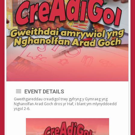
EVENT DETAILS
Gweithgareddau creadigol trwy gyfryng y Gymraeg yng
Nghanolfan Arad Goch dros yr Haf, i blant ym mlynyddoedd
ysgol 2-6.