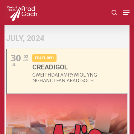
Skip
Men
to
search
main
content
JULY, 2024
30
02
FEATURED
AUG
JUL
CREADIGOL
GWEITHDAI AMRYWIOL YNG
NGHANOLFAN ARAD GOCH