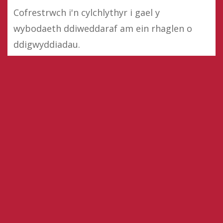
Cofrestrwch i'n cylchlythyr i gael y
wybodaeth ddiweddaraf am ein rhaglen o
ddigwyddiadau.
Mae ein gwaith yn dathlu hunaniaeth
Gymreig fel rhan o ddiwylliant cyfoes y byd.
Cofrestru ar gyfer cylchlythyr
Cefnogwch ni