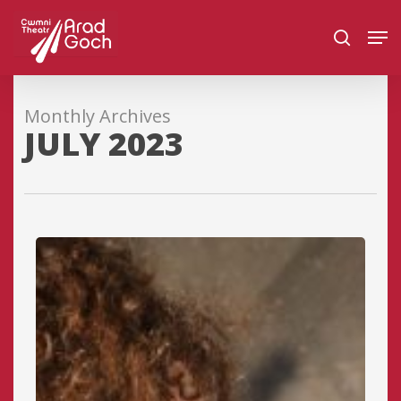
Skip
Men
to
search
main
content
Monthly Archives
JULY 2023
Cyfle
–
Prentis
Technegol