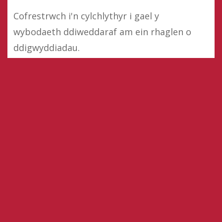
Cofrestrwch i'n cylchlythyr i gael y
wybodaeth ddiweddaraf am ein rhaglen o
ddigwyddiadau.
Mae ein gwaith yn dathlu hunaniaeth
Gymreig fel rhan o ddiwylliant cyfoes y byd.
Cofrestru ar gyfer cylchlythyr
Cefnogwch ni